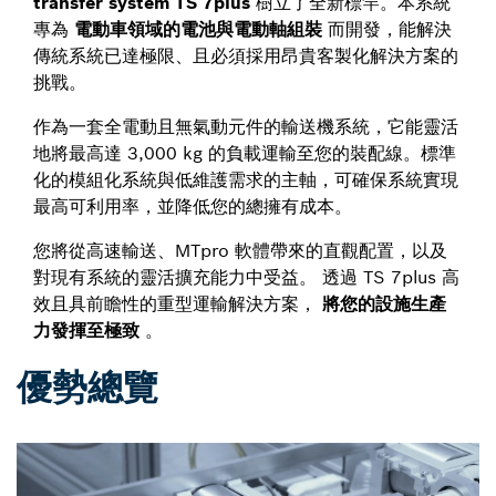
transfer system TS 7plus
樹立了全新標竿。本系統
專為
電動車領域的電池與電動軸組裝
而開發，能解決
傳統系統已達極限、且必須採用昂貴客製化解決方案的
挑戰。
作為一套全電動且無氣動元件的輸送機系統，它能靈活
地將最高達 3,000 kg 的負載運輸至您的裝配線。標準
化的模組化系統與低維護需求的主軸，可確保系統實現
最高可利用率，並降低您的總擁有成本。
您將從高速輸送、MTpro 軟體帶來的直觀配置，以及
對現有系統的靈活擴充能力中受益。 透過 TS 7plus 高
效且具前瞻性的重型運輸解決方案，
將您的設施生產
力發揮至極致
。
優勢總覽