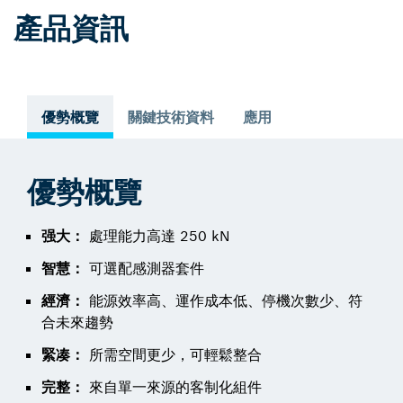
產品資訊
優勢概覽
關鍵技術資料
應用
優勢概覽
强大：
處理能力高達 250 kN
智慧：
可選配感測器套件
經濟：
能源效率高、運作成本低、停機次數少、符
合未來趨勢
緊凑：
所需空間更少，可輕鬆整合
完整：
來自單一來源的客制化組件