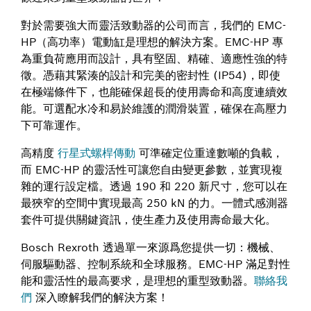
對於需要強大而靈活致動器的公司而言，我們的 EMC-
HP（高功率）電動缸是理想的解決方案。EMC-HP 專
為重負荷應用而設計，具有堅固、精確、適應性強的特
徵。憑藉其緊湊的設計和完美的密封性 (IP54)，即使
在極端條件下，也能確保超長的使用壽命和高度連續效
能。可選配水冷和易於維護的潤滑裝置，確保在高壓力
下可靠運作。
高精度
行星式螺桿傳動
可準確定位重達數噸的負載，
而 EMC-HP 的靈活性可讓您自由變更參數，並實現複
雜的運行設定檔。透過 190 和 220 新尺寸，您可以在
最狹窄的空間中實現最高 250 kN 的力。一體式感測器
套件可提供關鍵資訊，使生產力及使用壽命最大化。
Bosch Rexroth 透過單一來源爲您提供一切：機械、
伺服驅動器、控制系統和全球服務。EMC-HP 滿足對性
能和靈活性的最高要求，是理想的重型致動器。
聯絡我
們
深入瞭解我們的解決方案！