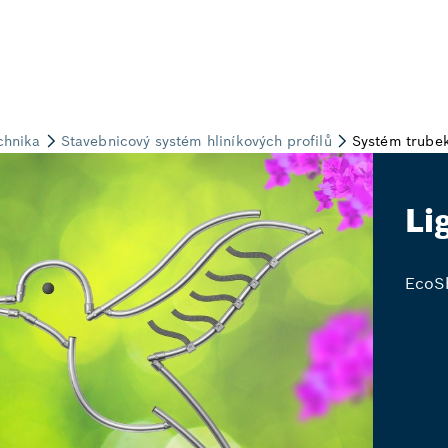
Li
EcoSh