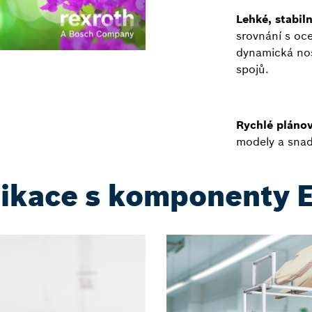
Lehké, stabil
srovnání s oce
dynamická no
spojů.
Rychlé plánov
modely a snad
likace s komponenty 