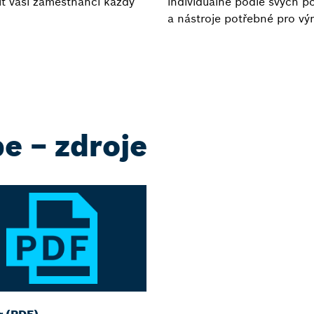
 vaši zaměstnanci každý
individuálně podle svých po
a nástroje potřebné pro vý
e – zdroje