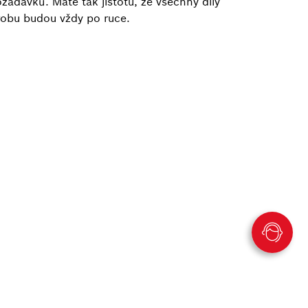
žadavků. Máte tak jistotu, že všechny díly
robu budou vždy po ruce.