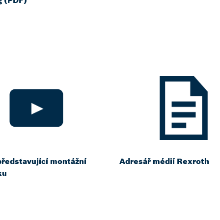
g (PDF)
představující montážní
Adresář médií Rexroth
ku