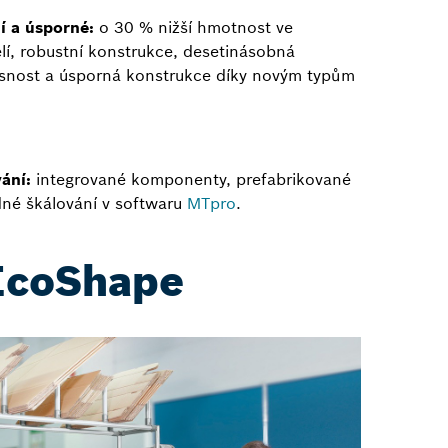
ní a úsporné:
o 30 % nižší hmotnost ve
lí, robustní konstrukce, desetinásobná
snost a úsporná konstrukce díky novým typům
ání:
integrované komponenty, prefabrikované
né škálování v softwaru
MTpro
.
EcoShape