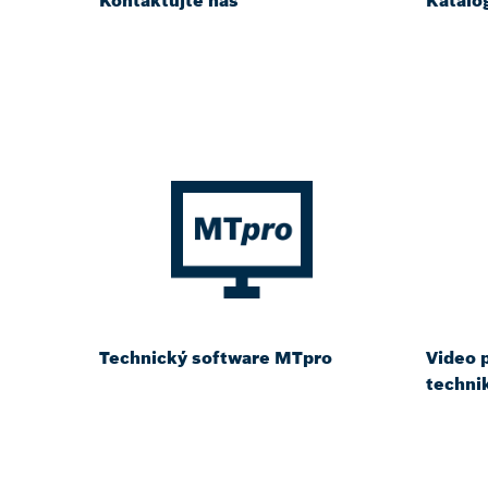
Kontaktujte nás
Katalo
Technický software MTpro
Video 
techni