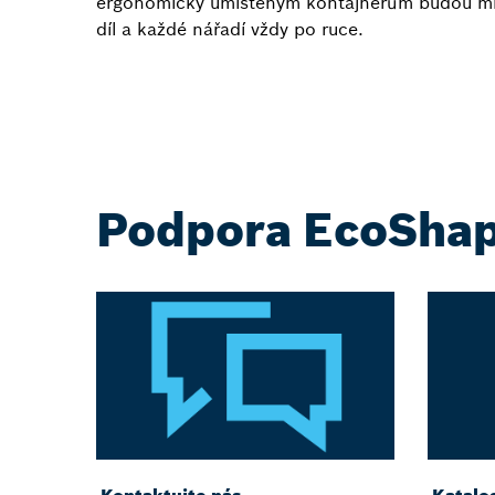
ergonomicky umístěným kontajnerům budou mít
díl a každé nářadí vždy po ruce.
Podpora EcoShap