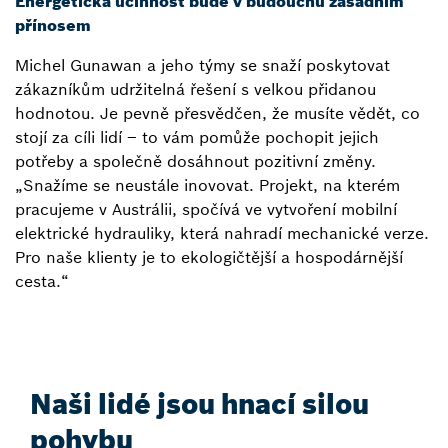
Energetická účinnost bude v budoucnu zásadním
přínosem
Michel Gunawan a jeho týmy se snaží poskytovat
zákazníkům udržitelná řešení s velkou přidanou
hodnotou. Je pevně přesvědčen, že musíte vědět, co
stojí za cíli lidí – to vám pomůže pochopit jejich
potřeby a společně dosáhnout pozitivní změny.
„Snažíme se neustále inovovat. Projekt, na kterém
pracujeme v Austrálii, spočívá ve vytvoření mobilní
elektrické hydrauliky, která nahradí mechanické verze.
Pro naše klienty je to ekologičtější a hospodárnější
cesta.“
Naši lidé jsou hnací silou
pohybu