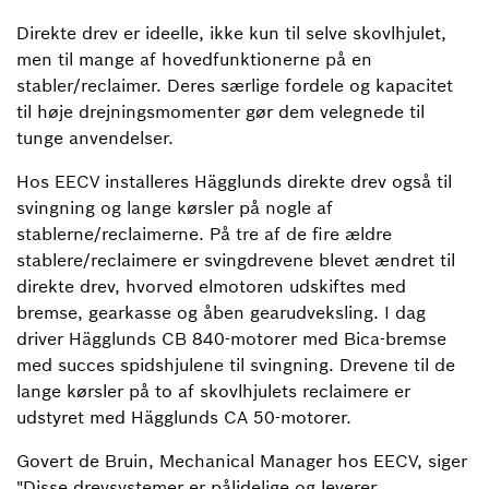
Direkte drev er ideelle, ikke kun til selve skovlhjulet,
men til mange af hovedfunktionerne på en
stabler/reclaimer. Deres særlige fordele og kapacitet
til høje drejningsmomenter gør dem velegnede til
tunge anvendelser.
Hos EECV installeres Hägglunds direkte drev også til
svingning og lange kørsler på nogle af
stablerne/reclaimerne. På tre af de fire ældre
stablere/reclaimere er svingdrevene blevet ændret til
direkte drev, hvorved elmotoren udskiftes med
bremse, gearkasse og åben gearudveksling. I dag
driver Hägglunds CB 840-motorer med Bica-bremse
med succes spidshjulene til svingning. Drevene til de
lange kørsler på to af skovlhjulets reclaimere er
udstyret med Hägglunds CA 50-motorer.
Govert de Bruin, Mechanical Manager hos EECV, siger
"Disse drevsystemer er pålidelige og leverer