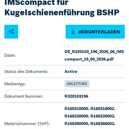
IMScompact für
Kugelschienenführung BSHP
HERUNTERLADEN
DE_R320103_196_2026_06_IMS
Datei:
compact_15_06_2026.pdf
Status des Dokuments:
Active
Medientyp:
ANLEITUNG
Dokument Nummer:
R320103196
R168318000, R168318002,
R168328000, R168328002,
Materialnummer (SAP):
R168388000, R168388002,