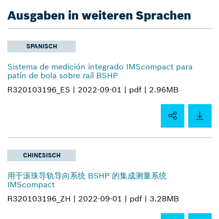
Ausgaben in weiteren Sprachen
SPANISCH
Sistema de medición integrado IMScompact para
patín de bola sobre raíl BSHP
R320103196_ES |
2022-09-01 |
pdf |
2.96MB
CHINESISCH
用于滚珠导轨导向系统 BSHP 的集成测量系统
IMScompact
R320103196_ZH |
2022-09-01 |
pdf |
3.28MB