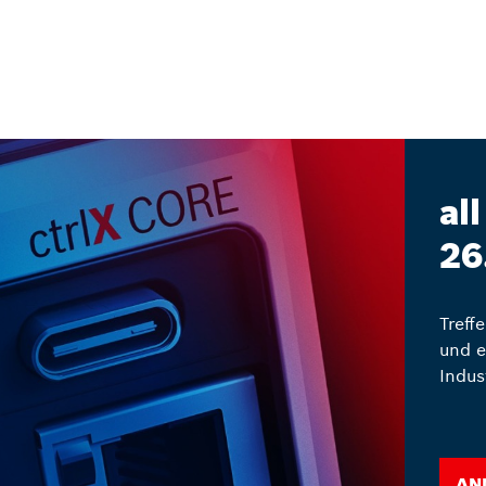
al
26
Treff
und e
Indus
An