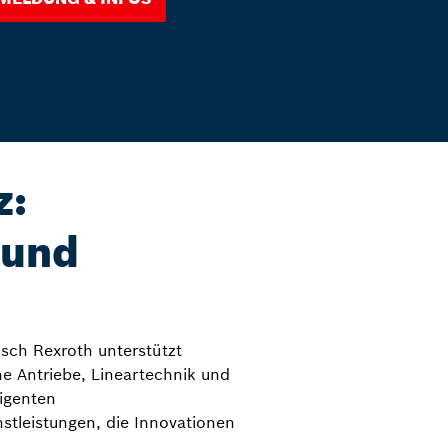
z:
 und
osch Rexroth unterstützt
he Antriebe, Lineartechnik und
ligenten
leistungen, die Innovationen
.