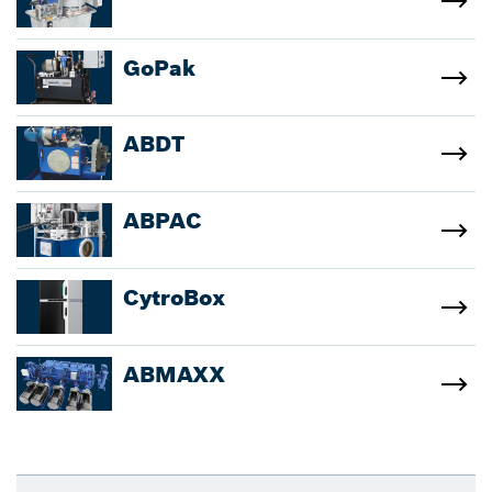
GoPak
ABDT
ABPAC
CytroBox
ABMAXX