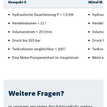
Kompakt S
Mittel M / 
Hydraulische Dauerleistung P < 7,5 kW
Hydrauli
Pendelvolumen < 11 l
Pendelvo
Volumenstrom < 25 l/min
Volumens
Druck bis 315 bar
Druck bi
Tankvolumen vergleichbar < 100 l
Tankvolu
Eine Motor-Pumpeneinheit im Hauptstrom
Meist ei
Weitere Fragen?
In unserem gesamten Produktportfolio stehen