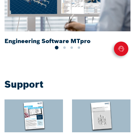
Engineering Software MTpro
A
Support