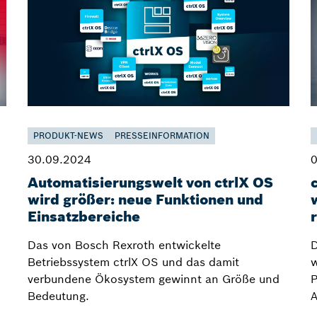
PRODUKT-NEWS
PRESSEINFORMATION
30.09.2024
0
Automatisierungswelt von ctrlX OS
wird größer: neue Funktionen und
Einsatzbereiche
Das von Bosch Rexroth entwickelte
D
Betriebssystem ctrlX OS und das damit
w
verbundene Ökosystem gewinnt an Größe und
P
Bedeutung.
A