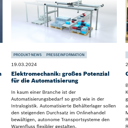
PRODUKT-NEWS
PRESSEINFORMATION
19.03.2024
2
n
Elektromechanik: großes Potenzial
für die Automatisierung
B
In kaum einer Branche ist der
K
Automatisierungsbedarf so groß wie in der
g
Intralogistik. Automatisierte Behälterlager sollen
a
den steigenden Durchsatz im Onlinehandel
M
bewältigen, autonome Transportsysteme den
R
Warenfluss flexibler gestalten,
R