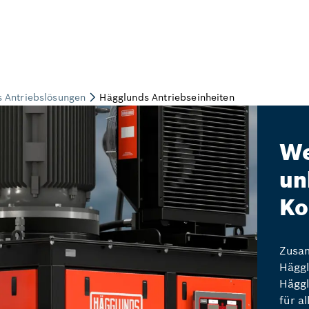
We
un
Ko
Zusam
Häggl
Häggl
für a