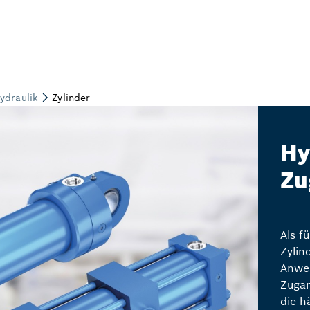
Hy
Zu
Als f
Zylin
Anwe
Zugan
die h