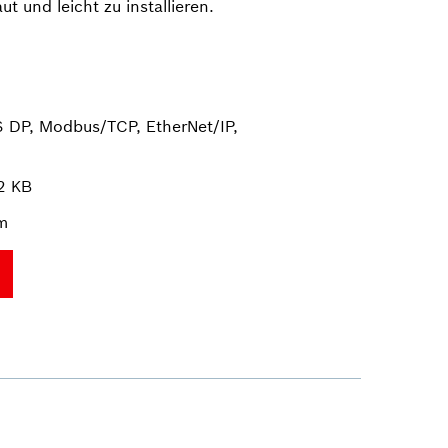
t und leicht zu installieren.
S DP, Modbus/TCP, EtherNet/IP,
2 KB
m