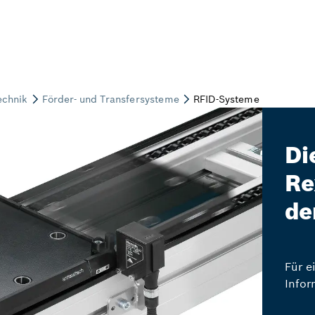
Di
Re
de
Für e
Infor