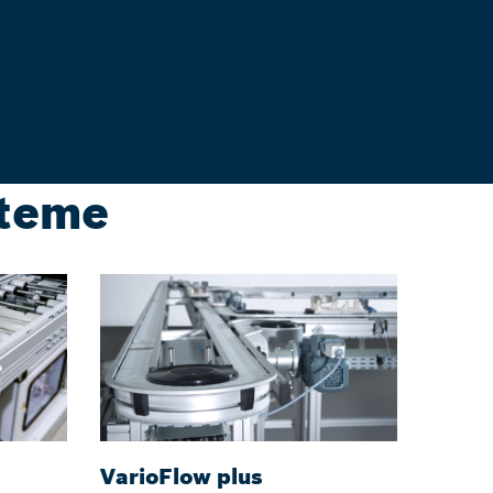
steme
VarioFlow plus