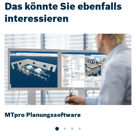
Das könnte Sie ebenfalls
interessieren
MTpro Planungssoftware
P
F