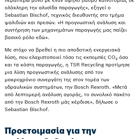
περαιτέρω μόνο με έναν υψηλό βαθμό καινοτομίας σε
ολόκληρη την αλυσίδα παραγωγής», εξηγεί ο
Sebastian Bischof, τεχνικός διευθυντής στο τμήμα
ψαλιδιών και πρεσών. «Η προγνωστική ανάλυση και
συντήρηση των μηχανημάτων παραγωγής μας παίζει
βασικό ρόλο εδώ».
Με στόχο να βρεθεί η πιο αποδοτική ενεργειακά
λύση, που ελαχιστοποιεί τόσο τις εκπομπές CO₂ όσο
και τα κόστη παραγωγής, η TSR Recycling προτίμησε
μια λύση προγνωστικής ανάλυσης από τον
μακροχρόνιο συνεργάτη της στον τομέα των
υδραυλικών συστημάτων, την Bosch Rexroth. «Μετά
από λεπτομερή ανάλυση αγοράς, το συνολικό πακέτο
από την Bosch Rexroth μάς κέρδισε», δήλωσε ο
Sebastian Bischof.
Προετοιμασία για την