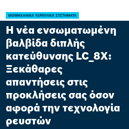
ΒΙΟΜΗΧΑΝΙΚΆ ΥΔΡΑΥΛΙΚΆ ΣΥΣΤΉΜΑΤΑ
Home
Η νέα ενσωματωμένη
βαλβίδα διπλής
κατεύθυνσης LC_8X:
Ξεκάθαρες
απαντήσεις στις
προκλήσεις σας όσον
αφορά την τεχνολογία
ρευστών