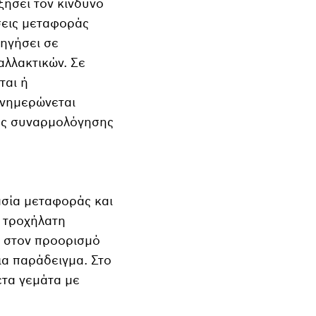
ξήσει τον κίνδυνο
σεις μεταφοράς
δηγήσει σε
λλακτικών. Σε
ται ή
ενημερώνεται
μές συναρμολόγησης
ασία μεταφοράς και
α τροχήλατη
ς στον προορισμό
ια παράδειγμα. Στο
έτα γεμάτα με