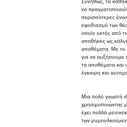
Συνήθως, τα καθή
να πραγματοποιούν
περισσότερες έννο
εφοδιασμό των θέσε
οποίο εκτός από τ
αποθήκες ως κάλυψ
αποθέματα. Με το
για να αυξήσουμε 
τα αποθέματα και 
έγκαιρη και αυτο
Μια πολύ γνωστή ι
χρησιμοποιώντας 
έχει πολλά μειονε
των ρυμουλκούμεν