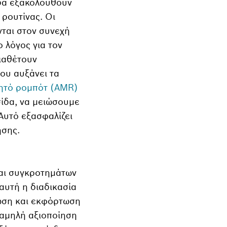
δα εξακολουθούν
 ρουτίνας. Οι
ται στον συνεχή
 λόγος για τον
διαθέτουν
ου αυξάνει τα
ητό ρομπότ (AMR)
σίδα, να μειώσουμε
Αυτό εξασφαλίζει
ησης.
και συγκροτημάτων
υτή η διαδικασία
τωση και εκφόρτωση
αμηλή αξιοποίηση