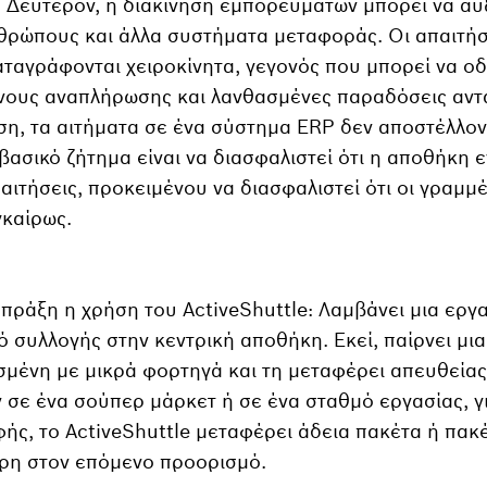
. Δεύτερον, η διακίνηση εμπορευμάτων μπορεί να αυ
θρώπους και άλλα συστήματα μεταφοράς. Οι απαιτή
αταγράφονται χειροκίνητα, γεγονός που μπορεί να ο
νους αναπλήρωσης και λανθασμένες παραδόσεις αντα
ση, τα αιτήματα σε ένα σύστημα ERP δεν αποστέλλον
βασικό ζήτημα είναι να διασφαλιστεί ότι η αποθήκη 
απαιτήσεις, προκειμένου να διασφαλιστεί ότι οι γραμ
καίρως.
 πράξη η χρήση του ActiveShuttle: Λαμβάνει μια εργ
ό συλλογής στην κεντρική αποθήκη. Εκεί, παίρνει μι
μένη με μικρά φορτηγά και τη μεταφέρει απευθεία
ν σε ένα σούπερ μάρκετ ή σε ένα σταθμό εργασίας, γ
φής, το ActiveShuttle μεταφέρει άδεια πακέτα ή πακ
ρη στον επόμενο προορισμό.