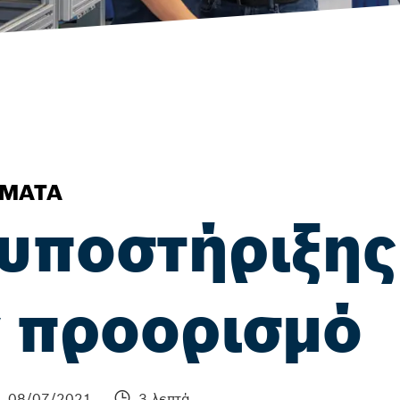
ΉΜΑΤΑ
υποστήριξης
ν προορισμό
08/07/2021
3 λεπτά