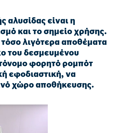
ς αλυσίδας είναι η
σμό και το σημείο χρήσης.
, τόσο λιγότερα αποθέματα
κο του δεσμευμένου
υτόνομο φορητό ρομπότ
κή εφοδιαστική, να
ινό χώρο αποθήκευσης.