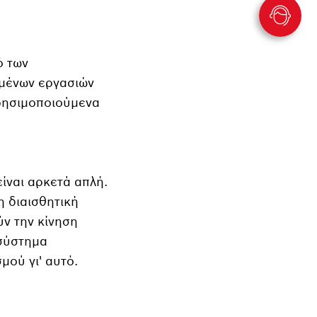
ό των
ωμένων εργασιών
χρησιμοποιούμενα
είναι αρκετά απλή.
η διαισθητική
ύν την κίνηση
 σύστημα
μού γι' αυτό.