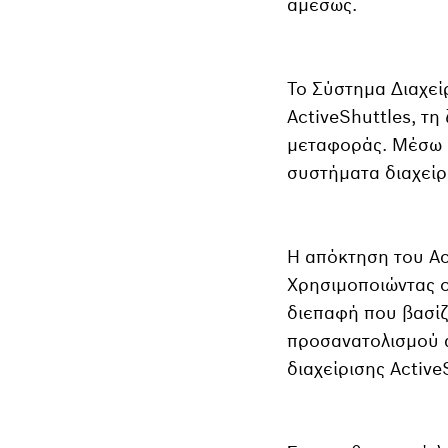
αμέσως.
Το Σύστημα Διαχείρ
ActiveShuttles, τ
μεταφοράς. Μέσω α
συστήματα διαχείρ
Η απόκτηση του Act
Χρησιμοποιώντας ο
διεπαφή που βασίζε
προσανατολισμού α
διαχείρισης Active