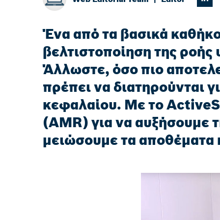
Ένα από τα βασικά καθήκο
βελτιστοποίηση της ροής 
Άλλωστε, όσο πιο αποτελε
πρέπει να διατηρούνται γ
κεφαλαίου. Με το ActiveS
(AMR) για να αυξήσουμε τ
μειώσουμε τα αποθέματα 