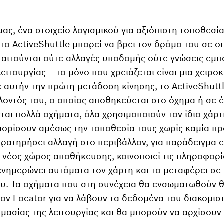
ας, ένα στοιχείο λογισμικού για αξιόπιστη τοποθεσί
το ActiveShuttle μπορεί να βρει τον δρόμο του σε 
παιτούνται ούτε αλλαγές υποδομής ούτε γνώσεις εμπ
ειτουργίας – το μόνο που χρειάζεται είναι μια χειρο
ε αυτήν την πρώτη μετάδοση κίνησης, το ActiveShutt
λοντός του, ο οποίος αποθηκεύεται στο όχημα ή σε έ
ται πολλά οχήματα, όλα χρησιμοποιούν τον ίδιο χάρτ
ορίσουν αμέσως την τοποθεσία τους χωρίς καμία π
ρατηρήσει αλλαγή στο περιβάλλον, για παράδειγμα ε
 νέος χώρος αποθήκευσης, κοινοποιεί τις πληροφορί
 ενημερώνει αυτόματα τον χάρτη και το μεταφέρει σε
υ. Τα οχήματα που στη συνέχεια θα ενσωματωθούν 
ον Locator για να λάβουν τα δεδομένα του διακομισ
ιμασίας της λειτουργίας και θα μπορούν να αρχίσουν