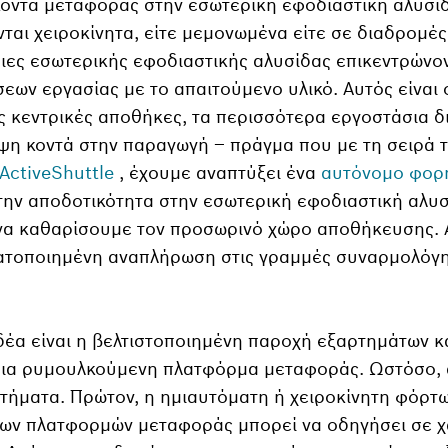
κοντα μεταφοράς στην εσωτερική εφοδιαστική αλυσί
ται χειροκίνητα, είτε μεμονωμένα είτε σε διαδρομές
ιες εσωτερικής εφοδιαστικής αλυσίδας επικεντρώνον
ων εργασίας με το απαιτούμενο υλικό. Αυτός είναι ο
ις κεντρικές αποθήκες, τα περισσότερα εργοστάσια 
η κοντά στην παραγωγή – πράγμα που με τη σειρά τ
ActiveShuttle
, έχουμε αναπτύξει ένα
αυτόνομο φορ
την αποδοτικότητα στην εσωτερική εφοδιαστική αλυ
να καθαρίσουμε τον προσωρινό χώρο αποθήκευσης. 
ματοποιημένη αναπλήρωση στις γραμμές συναρμολόγ
δέα είναι η βελτιστοποιημένη παροχή εξαρτημάτων 
μια ρυμουλκούμενη πλατφόρμα μεταφοράς. Ωστόσο, α
κτήματα. Πρώτον, η ημιαυτόματη ή χειροκίνητη φόρ
ων πλατφορμών μεταφοράς μπορεί να οδηγήσει σε χ