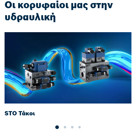
Οι κορυφαίοι μας στην
υδραυλική
STO Τάκοι
Γ
ο