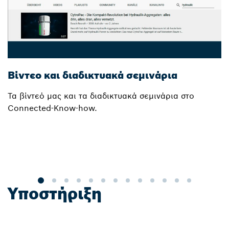
Βίντεο και διαδικτυακά σεμινάρια
H
Τα βίντεό μας και τα διαδικτυακά σεμινάρια στο
Μ
Connected-Know-how.
ε
μ
λ
ε
α
Υποστήριξη