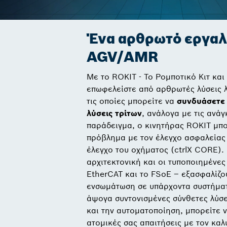
Ένα αρθρωτό εργαλε
AGV/AMR
Με το ROKIT - Το Ρομποτικό Κιτ και
επωφελείστε από αρθρωτές λύσεις λ
τις οποίες μπορείτε να
συνδυάσετε 
λύσεις τρίτων
, ανάλογα με τις ανάγ
παράδειγμα, ο κινητήρας ROKIT μπο
πρόβλημα με τον έλεγχο ασφαλείας 
έλεγχο του οχήματος (ctrlX CORE).
αρχιτεκτονική και οι τυποποιημένες
EtherCAT και το FSoE – εξασφαλίζο
ενσωμάτωση σε υπάρχοντα συστήματα
άψογα συντονισμένες σύνθετες λύσε
και την αυτοματοποίηση, μπορείτε ν
ατομικές σας απαιτήσεις με τον κα