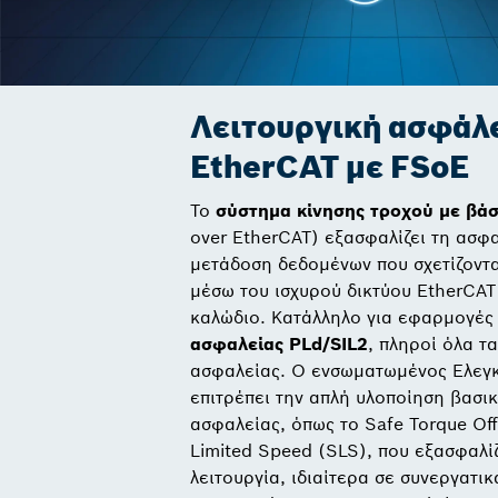
Λειτουργική ασφάλ
EtherCAT με FSoE
Το
σύστημα
κίνησης τροχού με βά
over EtherCAT) εξασφαλίζει τη ασφα
μετάδοση δεδομένων που σχετίζοντα
μέσω του ισχυρού δικτύου EtherCAT
καλώδιο. Κατάλληλο για εφαρμογές
ασφαλείας PLd/SIL2
, πληροί όλα τ
ασφαλείας. Ο ενσωματωμένος Ελεγκ
επιτρέπει την απλή υλοποίηση βασι
ασφαλείας, όπως το Safe Torque Off
Limited Speed (SLS), που εξασφαλί
λειτουργία, ιδιαίτερα σε συνεργατι