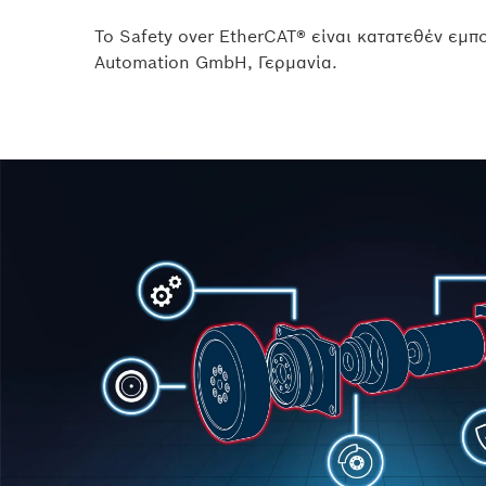
Το Safety over EtherCAT® είναι κατατεθέν εμπ
Automation GmbH, Γερμανία.