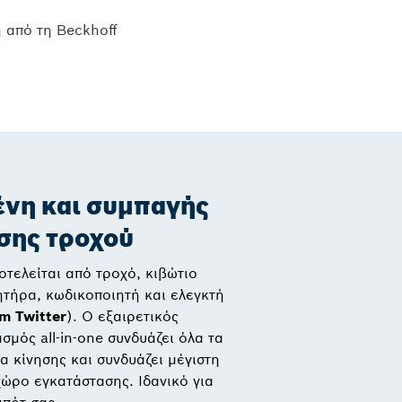
η από τη Beckhoff
νη και συμπαγής
σης τροχού
τελείται από τροχό, κιβώτιο
ητήρα, κωδικοποιητή και ελεγκτή
m Twitter
). Ο εξαιρετικός
μός all-in-one συνδυάζει όλα τα
 κίνησης και συνδυάζει μέγιστη
ώρο εγκατάστασης. Ιδανικό για