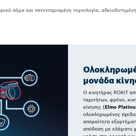
ορικό σήμα και πατενταρισμένη τεχνολογία, αδειοδοτημέν
Ολοκληρωμέ
μονάδα κίνη
Ο κινητήρας ROKIT απο
ταχυτήτων, φρένο, κιν
κίνησης (
Elmo Platinu
ολοκληρωμένος σχεδιασ
απαραίτητα εξαρτήματα
απόδοση με ελάχιστο χ