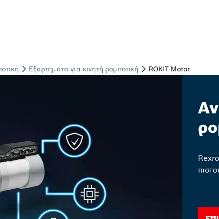
Αν
ρο
Rexro
πιστο
Επ