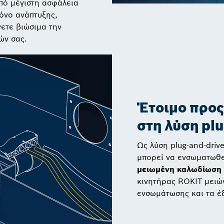
πό μέγιστη ασφάλεια
ρόνο ανάπτυξης,
νετε βιώσιμα την
ών σας.
Έτοιμο προς
στη λύση plu
Ως λύση plug-and-driv
μπορεί να ενσωματωθε
μειωμένη καλωδίωση
κινητήρας ROKIT μειώ
ενσωμάτωσης και τα έ