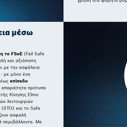
χρήση στα φορητά ρομ
εια μέσω
ση το FSoE
(Fail Safe
λή και αξιόπιστη
ι με την ασφάλεια
 - με μόνο ένα
 έως
επίπεδο
α απαραίτητα πρότυπα
τής Κίνησης Elmo
κών λειτουργιών
 (STO) και το Safe
ζουν ασφαλή
κά περιβάλλοντα. Με