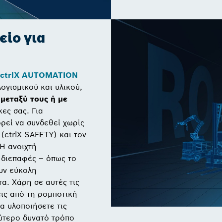
ίο για
ctrlX AUTOMATION
ογισμικού και υλικού,
μεταξύ τους ή με
κες σας. Για
ρεί να συνδεθεί χωρίς
(ctrlX SAFETY) και τον
 Η ανοιχτή
 διεπαφές – όπως το
υν εύκολη
. Χάρη σε αυτές τις
ις από τη ρομποτική
α υλοποιήσετε τις
λύτερο δυνατό τρόπο