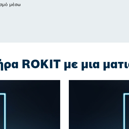
ισμό μέσω
ρα ROKIT με μια ματι