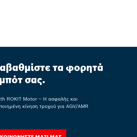
αβαθμίστε τα φορητά
μπότ σας.
th ROKIT Motor – Η ασφαλής και
ποιημένη κίνηση τροχού για AGV/AMR
ικοινωνήστε μαζί μας