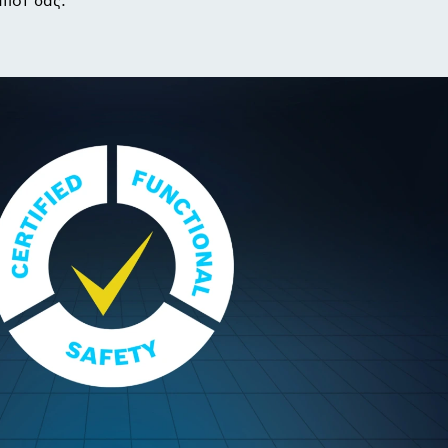
πότ σας.