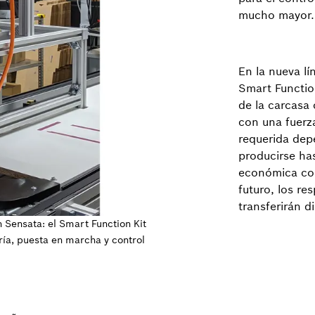
mucho mayor.
En la nueva lí
Smart Functio
de la carcasa
con una fuerz
requerida dep
producirse ha
económica con
futuro, los r
transferirán d
n Sensata: el Smart Function Kit
ría, puesta en marcha y control