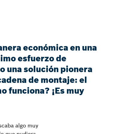
manera económica en una
nimo esfuerzo de
do una solución pionera
cadena de montaje: el
mo funciona? ¡Es muy
uscaba algo muy
do que pudiera