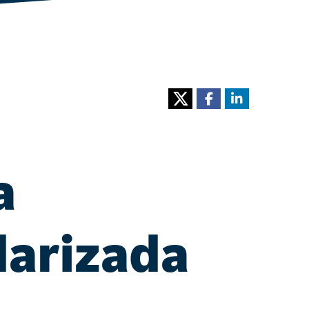
a
darizada