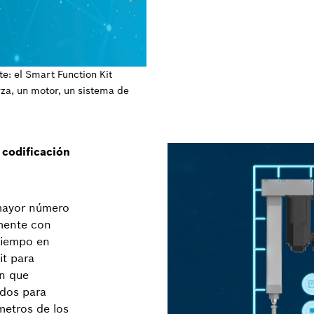
e: el Smart Function Kit
rza, un motor, un sistema de
 codificación
 mayor número
emente con
tiempo en
it para
an que
idos para
ámetros de los