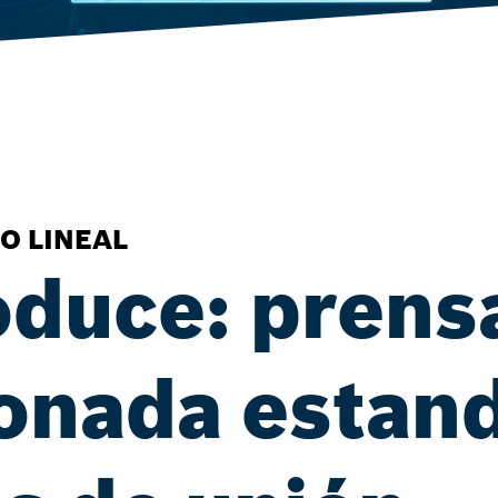
O LINEAL
oduce: prens
onada estan