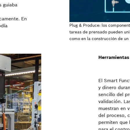
s guiaba
icamente. En
odía
Plug & Produce: los component
tareas de prensado pueden unir
como en la construcción de un
Herramientas 
El Smart Func
y dinero duran
sencillo del 
validación. La
muestran en vi
del proceso, 
permiten que l
para el contro