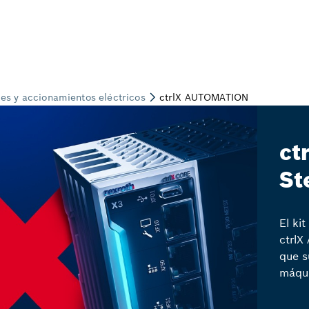
ct
St
El ki
ctrlX
que s
máqui