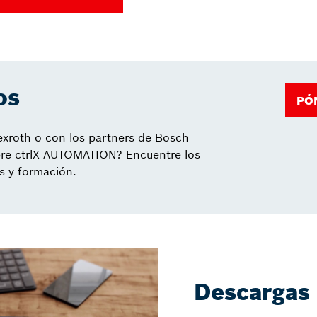
os
PÓ
xroth o con los partners de Bosch
bre ctrlX AUTOMATION? Encuentre los
s y formación.
Descargas