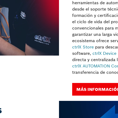
herramientas de auto
desde el soporte técnic
formación y certificaci
el ciclo de vida del pr
convencionales para m
garantizar una larga vi
ecosistema ofrece serv
ctrlX Store
para descar
software,
ctrlX Device
directa y centralizada 
ctrlX AUTOMATION Co
transferencia de cono
MÁS INFORMACIÓN
S