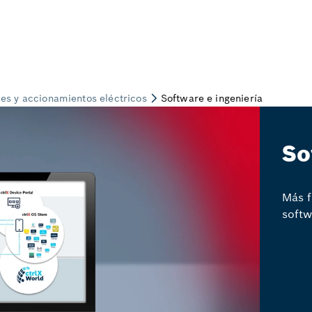
So
Más f
softw