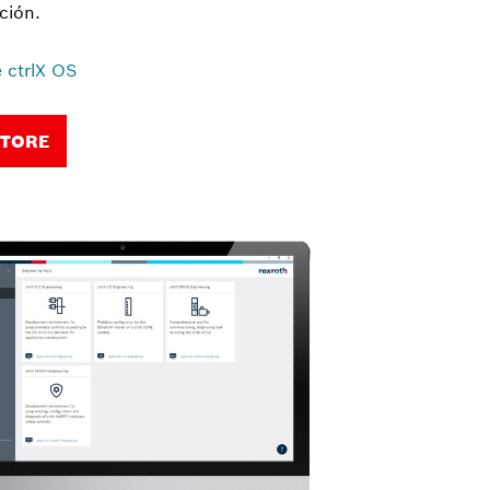
ción.
 ctrlX OS
STORE