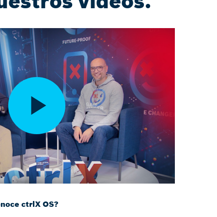
uestros vídeos.
onoce ctrlX OS?