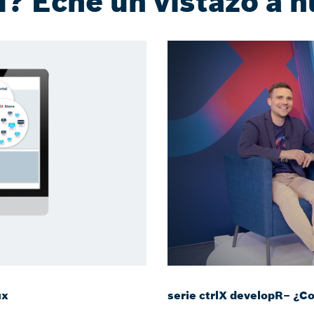
? Eche un vistazo a n
ux
serie ctrlX developR– ¿C