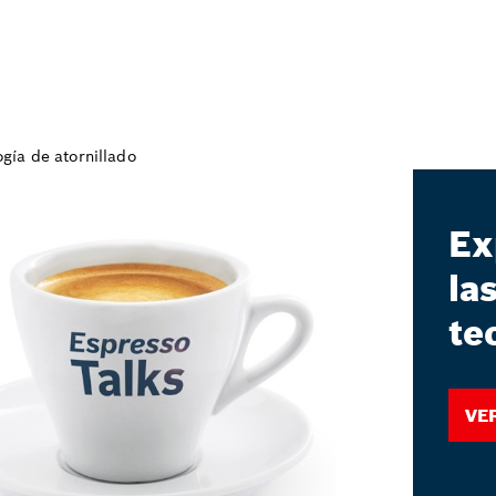
Ex
la
te
Ve