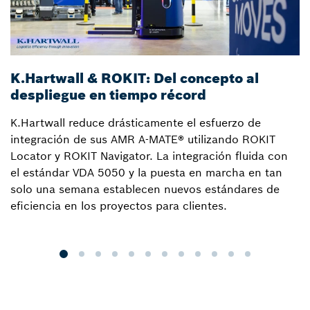
K.Hartwall & ROKIT: Del concepto al
C
despliegue en tiempo récord
h
K.Hartwall reduce drásticamente el esfuerzo de
S
integración de sus AMR A-MATE® utilizando ROKIT
i
Locator y ROKIT Navigator. La integración fluida con
s
el estándar VDA 5050 y la puesta en marcha en tan
c
solo una semana establecen nuevos estándares de
re
eficiencia en los proyectos para clientes.
n
y