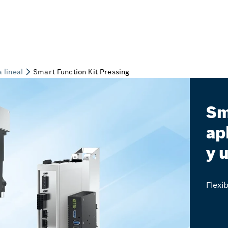
Sm
ap
y 
Flexi