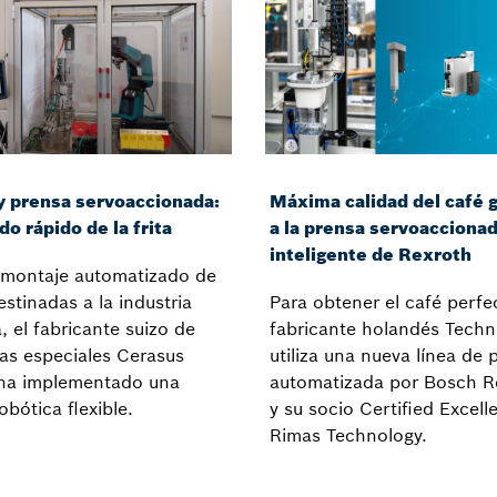
y prensa servoaccionada:
Máxima calidad del café g
o rápido de la frita
a la prensa servoacciona
inteligente de Rexroth
 montaje automatizado de
destinadas a la industria
Para obtener el café perfec
, el fabricante suizo de
fabricante holandés Techn
as especiales Cerasus
utiliza una nueva línea de 
a implementado una
automatizada por Bosch R
obótica flexible.
y su socio Certified Excell
Rimas Technology.