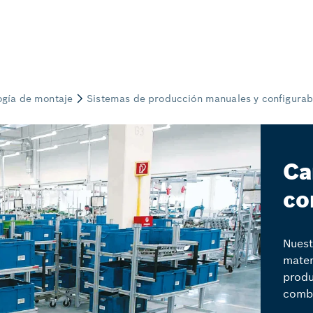
Ca
co
Nuest
mater
produ
combi