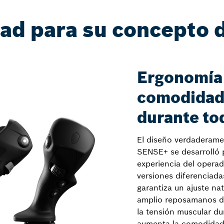
dad para su concepto 
Ergonomía 
comodidad 
durante tod
El diseño verdaderam
SENSE+ se desarrolló 
experiencia del operado
versiones diferenciada
garantiza un ajuste nat
amplio reposamanos de
la tensión muscular du
aumenta la comodidad 