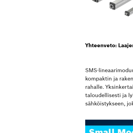
Yhteenveto: Laajen
SMS-lineaarimoduul
kompaktin ja rakent
rahalle. Yksinkerta
taloudellisesti ja 
sähköistykseen, jo