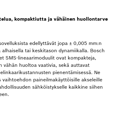
ttelua, kompaktiutta ja vähäinen huollontarve
sovelluksista edellyttävät jopa ± 0,005 mm:n
a alhaisella tai keskitason dynamiikalla. Bosch
et SMS-lineaarimoduulit ovat kompakteja,
in vähän huoltoa vaativia, sekä auttavat
a elinkaarikustannusten pienentämisessä. Ne
 vaihtoehdon paineilmakäyttöisille akseleille
hdollisuuden sähköistykselle kaikkine siihen
neen.