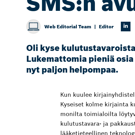
SMS:n avu
Web Editorial Team
Editor
Oli kyse kulutustavaroista
Lukemattomia pieniä osia 
nyt paljon helpompaa.
Kun kuulee kirjainyhdistel
Kyseiset kolme kirjainta 
monilta toimialoilta löyty
kulutustavara- ja pakkaust
lääketieteellinen teknolo