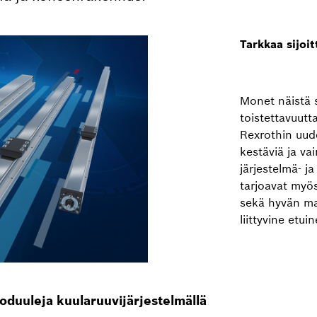
Tarkkaa sijoi
Monet näistä 
toistettavuutt
Rexrothin uud
kestäviä ja va
järjestelmä- j
tarjoavat myös
sekä hyvän ma
liittyvine etui
oduuleja kuularuuvijärjestelmällä