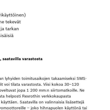
ikäyttöinen)
ne tekevät
 ja tarkan
isäisiä
, saatavilla varastosta
n lyhyiden toimitusaikojen takaamiseksi SMS-
it voi tilata varastosta. Viisi kokoa 30–120
oveltuvat jopa 1 200 mm:n siirtomatkoille. Ne
tilata helposti Rexrothin verkkokaupasta
 käyttäen. Saatavilla on valinnaisia lisäsettejä
rvomoottoreille – joko hihnapuolen käyttönä tai