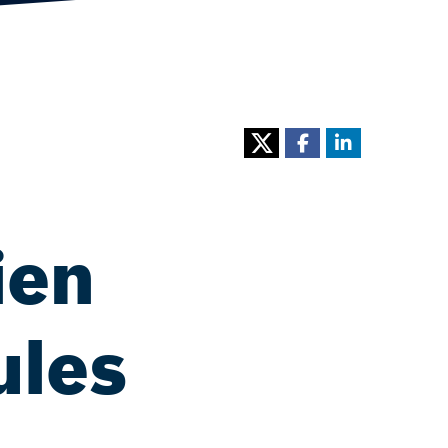
ien
ules