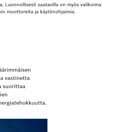
lla. Luonnollisesti saatavilla on myös valikoima
in moottoreita ja käytönohjaimia.
n äärimmäisen
aa vastinetta
a suorittaa
tien
energiatehokkuutta.