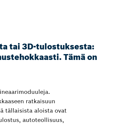
ta tai 3D-tulostuksesta:
nnustehokkaasti. Tämä on
lineaarimoduuleja.
okkaaseen ratkaisuun
 tällaisista aloista ovat
ulostus, autoteollisuus,