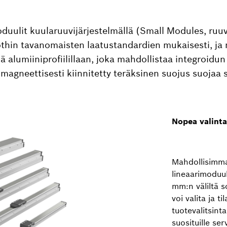
ulit kuularuuvijärjestelmällä (Small Modules, ruuv
thin tavanomaisten laatustandardien mukaisesti, ja 
lä alumiiniprofiilillaan, joka mahdollistaa integroidun
magneettisesti kiinnitetty teräksinen suojus suojaa s
Nopea valinta
Mahdollisimma
lineaarimoduul
mm:n väliltä s
voi valita ja 
tuotevalitsinta
suosituille se