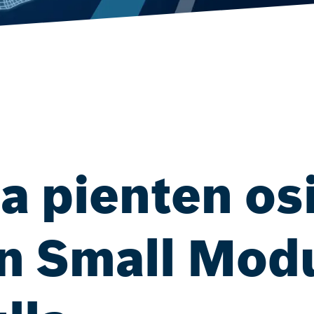
a pienten os
yn Small Mod