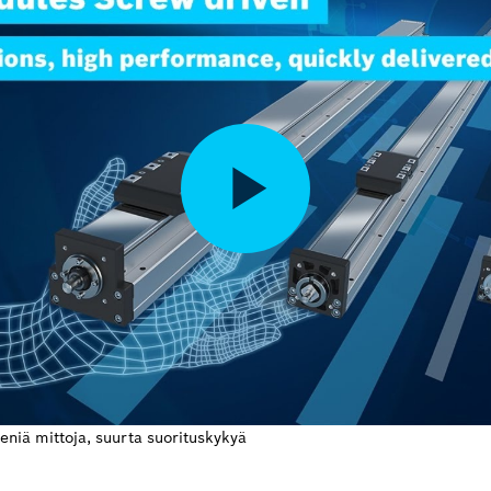
niä mittoja, suurta suorituskykyä