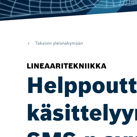
Takaisin yleisnäkymään
LINEAARITEKNIIKKA
Helppoutt
käsittely