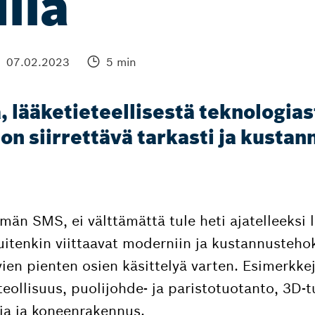
lla
07.02.2023
5 min
, lääketieteellisestä teknologias
on siirrettävä tarkasti ja kusta
män SMS, ei välttämättä tule heti ajatelleeksi 
kuitenkin viittaavat moderniin ja kustannusteh
vien pienten osien käsittelyä varten. Esimerkkejä
eollisuus, puolijohde- ja paristotuotanto, 3D-t
gia ja koneenrakennus.