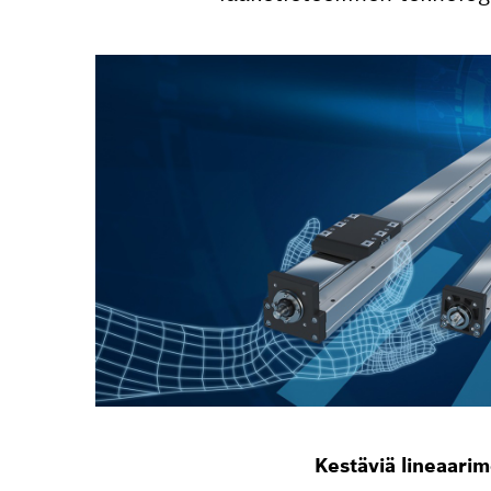
Kestäviä lineaarim