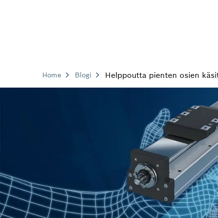
Helppoutta pienten osien käsi
Home
Blogi