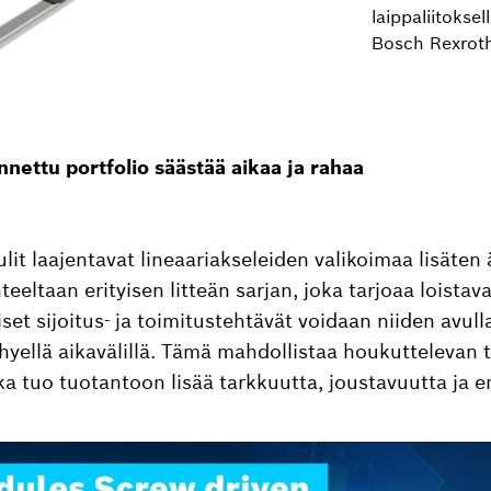
laippaliitokse
Bosch Rexroth
nettu portfolio säästää aikaa ja rahaa
it laajentavat lineaariakseleiden valikoimaa lisäte
eeltaan erityisen litteän sarjan, joka tarjoaa loistav
iset sijoitus- ja toimitustehtävät voidaan niiden avull
lyhyellä aikavälillä. Tämä mahdollistaa houkuttelevan 
ka tuo tuotantoon lisää tarkkuutta, joustavuutta ja 