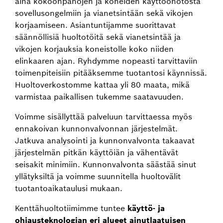
aina kokoonpanojen ja koneiden käyttöönotosta
sovellusongelmiin ja vianetsintään sekä vikojen
korjaamiseen. Asiantuntijamme suorittavat
säännöllisiä huoltotöitä sekä vianetsintää ja
vikojen korjauksia koneistolle koko niiden
elinkaaren ajan. Ryhdymme nopeasti tarvittaviin
toimenpiteisiin pitääksemme tuotantosi käynnissä.
Huoltoverkostomme kattaa yli 80 maata, mikä
varmistaa paikallisen tukemme saatavuuden.
Voimme sisällyttää palveluun tarvittaessa myös
ennakoivan kunnonvalvonnan järjestelmät.
Jatkuva analysointi ja kunnonvalvonta takaavat
järjestelmän pitkän käyttöiän ja vähentävät
seisakit minimiin. Kunnonvalvonta säästää sinut
yllätyksiltä ja voimme suunnitella huoltovälit
tuotantoaikataulusi mukaan.
Kenttähuoltotiimimme tuntee
käyttö- ja
ohjausteknologian eri alueet ainutlaatuisen