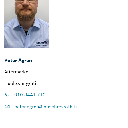
Peter Ågren
Aftermarket
Huolto, myynti
010 3441 712
peter.agren@boschrexroth.fi