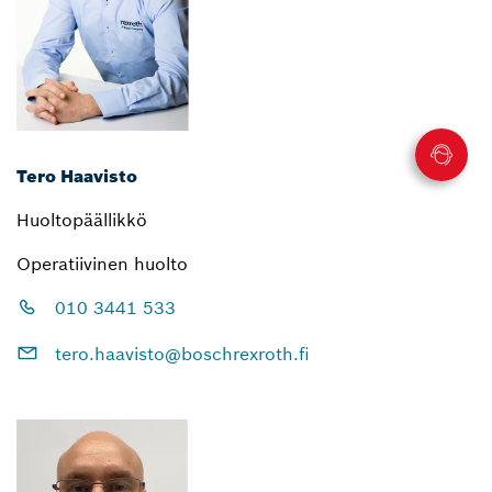
Tero Haavisto
Huoltopäällikkö
Operatiivinen huolto
010 3441 533
tero.haavisto@boschrexroth.fi