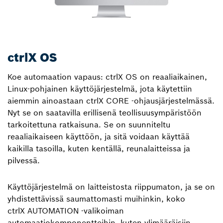
ctrlX OS
Koe automaation vapaus: ctrlX OS on reaaliaikainen,
Linux-pohjainen käyttöjärjestelmä, jota käytettiin
aiemmin ainoastaan ctrlX CORE ‑ohjausjärjestelmässä.
Nyt se on saatavilla erillisenä teollisuusympäristöön
tarkoitettuna ratkaisuna. Se on suunniteltu
reaaliaikaiseen käyttöön, ja sitä voidaan käyttää
kaikilla tasoilla, kuten kentällä, reunalaitteissa ja
pilvessä.
Käyttöjärjestelmä on laitteistosta riippumaton, ja se on
yhdistettävissä saumattomasti muihinkin, koko
ctrlX AUTOMATION ‑valikoiman
automaatiokomponentteihin, kuten ylimääräisiin