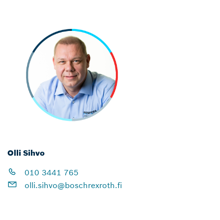
Olli Sihvo
010 3441 765
olli.sihvo@boschrexroth.fi