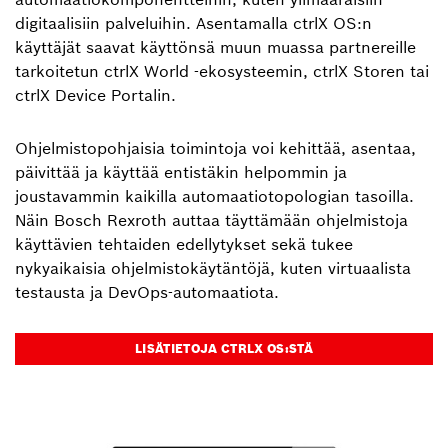
digitaalisiin palveluihin. Asentamalla ctrlX OS:n
käyttäjät saavat käyttönsä muun muassa partnereille
tarkoitetun ctrlX World ‑ekosysteemin, ctrlX Storen tai
ctrlX Device Portalin.
Ohjelmistopohjaisia toimintoja voi kehittää, asentaa,
päivittää ja käyttää entistäkin helpommin ja
joustavammin kaikilla automaatiotopologian tasoilla.
Näin Bosch Rexroth auttaa täyttämään ohjelmistoja
käyttävien tehtaiden edellytykset sekä tukee
nykyaikaisia ohjelmistokäytäntöjä, kuten virtuaalista
testausta ja DevOps-automaatiota.
LISÄTIETOJA CTRLX OS:STÄ