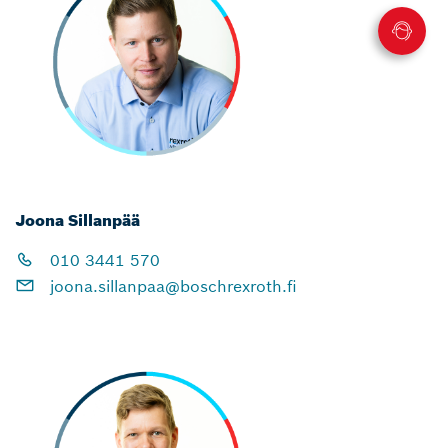
Joona Sillanpää
010 3441 570
joona.sillanpaa@boschrexroth.fi