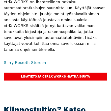
ctrlX WORKS on ihanteellinen ratkaisu
automaatioratkaisujen suunnitteluun. Käyttäjät saavat
täyden ohjelmisto- ja ohjelmointityökaluvalikoiman
ansiosta käyttöönsä joustavia ominaisuuksia.
ctrlX WORKS sisältää jo nyt kattavan valikoiman
tehokkaita kirjastoja ja rakennuspalikoita, jotka
soveltuvat yleisimpiin automaatiotehtäviin. Lisäksi
käyttäjät voivat kehittää omia sovelluksiaan millä
tahansa ohjelmointikielellä.
Siirry Rexroth Storeen
LISÄTIETOJA CTRLX WORKS ‑RATKAISUSTA
Kiinnostuitko? Katso