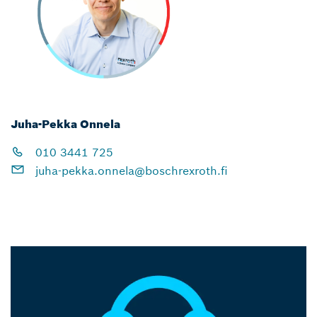
Juha-Pekka Onnela
010 3441 725
juha-pekka.onnela@boschrexroth.fi