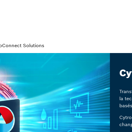
oConnect Solutions
Cy
Trans
la te
basés
Cytro
chang