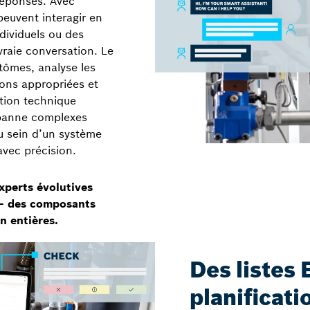
réponses. Avec
 peuvent interagir en
dividuels ou des
raie conversation. Le
ômes, analyse les
ions appropriées et
tion technique
 panne complexes
 sein d’un système
avec précision.
xperts évolutives
 – des composants
n entières.
Des listes 
planificat