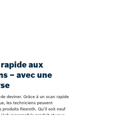
 rapide aux
ns – avec une
yse
 de deviner. Grâce à un scan rapide
que, les techniciens peuvent
es produits Rexroth. Qu’il soit neuf
c Hub reconnaît le produit et vous