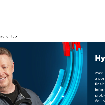
aulic Hub
Hy
Avec 
à por
final
infor
probl
équip