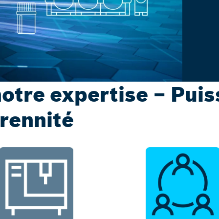
notre expertise – Pui
érennité