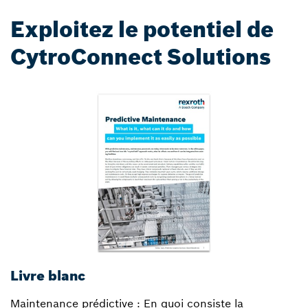
Exploitez le potentiel de
CytroConnect Solutions
Livre blanc
L
Maintenance prédictive : En quoi consiste la
An