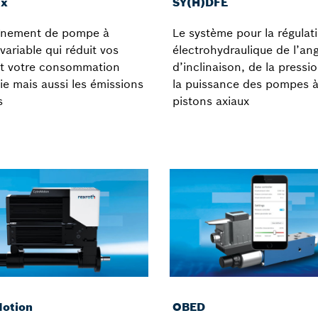
ix
SY(H)DFE
aînement de pompe à
Le système pour la régulat
 variable qui réduit vos
électrohydraulique de l’ang
et votre consommation
d’inclinaison, de la pressi
ie mais aussi les émissions
la puissance des pompes 
s
pistons axiaux
otion
OBED