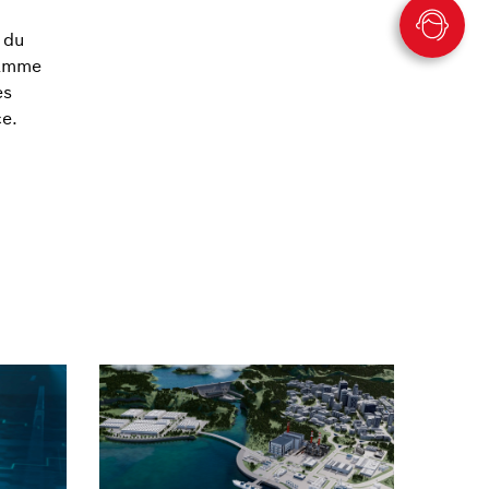
 du
gamme
es
e.