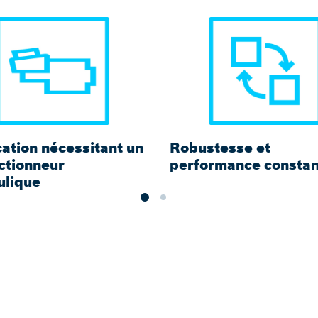
ation nécessitant un
Robustesse et
ctionneur
performance constan
ulique