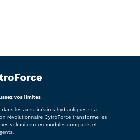
troForce
ssez vos limites
t dans les axes linéaires hydrauliques : La
ion révolutionnaire CytroForce transforme les
mes volumineux en modules compacts et
igents.