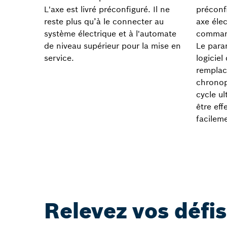
L'axe est livré préconfiguré. Il ne
préconf
reste plus qu’à le connecter au
axe éle
système électrique et à l'automate
comman
de niveau supérieur pour la mise en
Le para
service.
logiciel
remplac
chronop
cycle u
être ef
facilem
Relevez vos défis