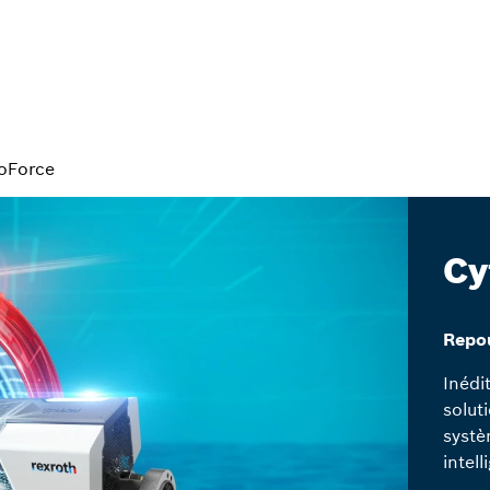
oForce
Cy
Repou
Inédi
solut
systè
intell