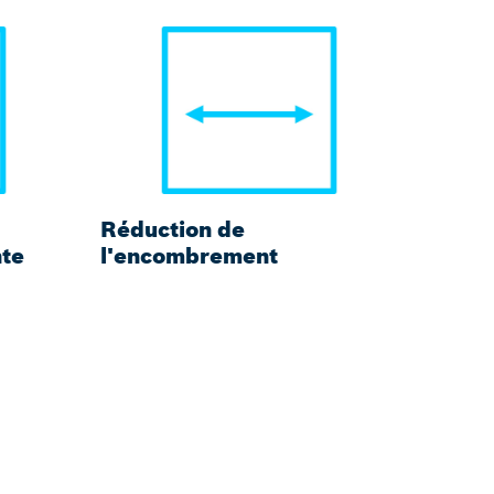
Réduction de
Amort
te
l'encombrement
coups