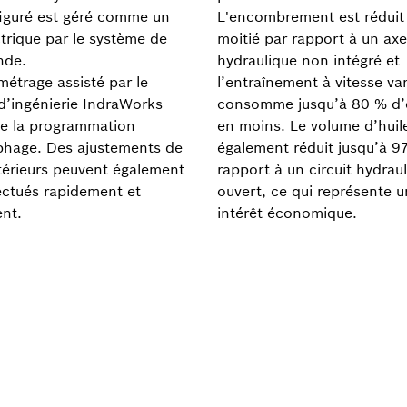
iguré est géré comme un
L'encombrement est réduit
ctrique par le système de
moitié par rapport à un axe
de.
hydraulique non intégré et
métrage assisté par le
l’entraînement à vitesse var
 d’ingénierie IndraWorks
consomme jusqu’à 80 % d’
e la programmation
en moins. Le volume d’huil
hage. Des ajustements de
également réduit jusqu’à 9
ltérieurs peuvent également
rapport à un circuit hydrau
fectués rapidement et
ouvert, ce qui représente u
ent.
intérêt économique.