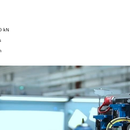
0 kN
s
m