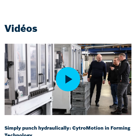
Vidéos
Simply punch hydraulically: CytroMotion in Forming
Technology