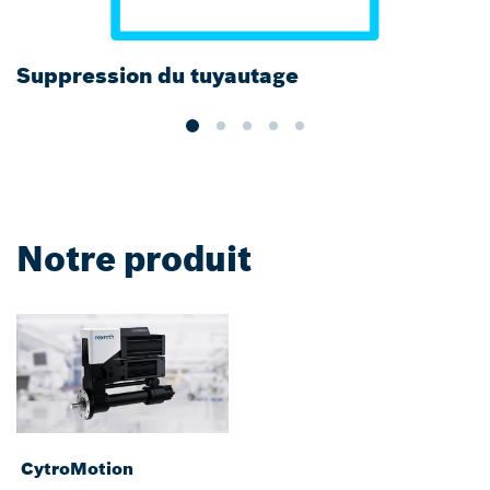
Suppression du tuyautage
A
a
Notre produit
CytroMotion