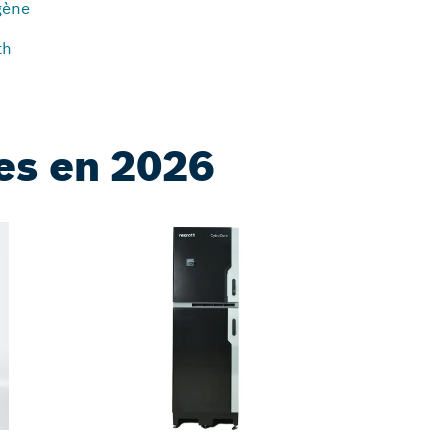
gène
th
es en 2026