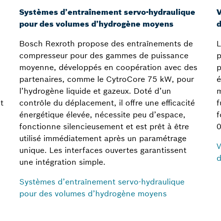
Systèmes d’entraînement servo-hydraulique
V
pour des volumes d’hydrogène moyens
Bosch Rexroth propose des entraînements de
L
compresseur pour des gammes de puissance
p
moyenne, développés en coopération avec des
p
partenaires, comme le CytroCore 75 kW, pour
é
l’hydrogène liquide et gazeux. Doté d’un
m
t
contrôle du déplacement, il offre une efficacité
f
énergétique élevée, nécessite peu d’espace,
f
fonctionne silencieusement et est prêt à être
0
utilisé immédiatement après un paramétrage
V
unique. Les interfaces ouvertes garantissent
d
une intégration simple.
Systèmes d’entraînement servo-hydraulique
pour des volumes d’hydrogène moyens