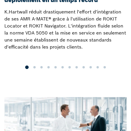
K.Hartwall réduit drastiquement l'effort d'intégration
S
de ses AMR A-MATE® grâce à l'utilisation de ROKIT
i
Locator et ROKIT Navigator. L'intégration fluide selon
s
la norme VDA 5050 et la mise en service en seulement
l
une semaine établissent de nouveaux standards
d
d'efficacité dans les projets clients.
t
e