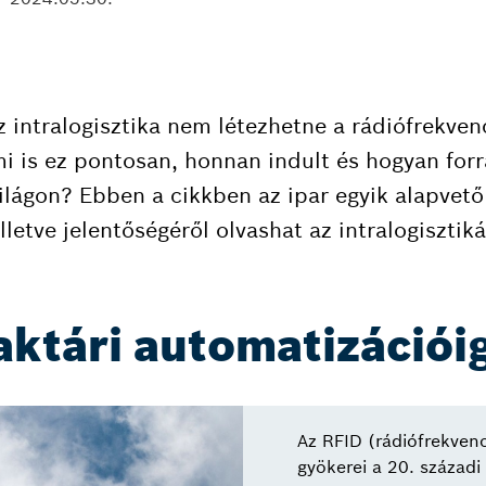
 intralogisztika nem létezhetne a rádiófrekven
mi is ez pontosan, honnan indult és hogyan forr
ilágon? Ebben a cikkben az ipar egyik alapvető
lletve jelentőségéről olvashat az intralogisztiká
aktári automatizációi
Az RFID (rádiófrekvenc
gyökerei a 20. századi 