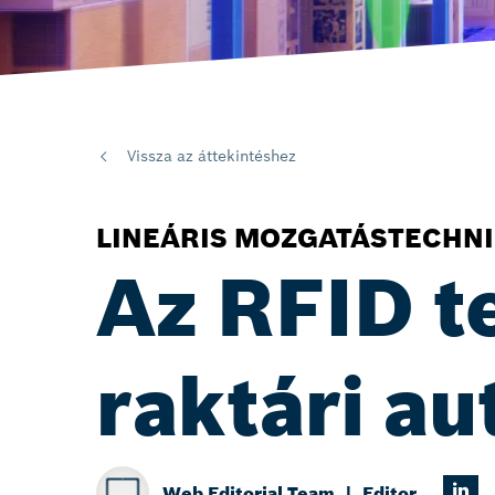
Vissza az áttekintéshez
LINEÁRIS MOZGATÁSTECHN
Az RFID t
raktári a
Web Editorial Team
Editor