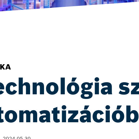
IKA
echnológia s
utomatizáció
2024.05.30.