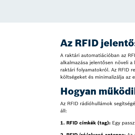
Az RFID jelentő
A raktári automatiációban az RF
alkalmazása jelentősen növeli a 
raktári folyamatokról. Az RFID r
költségeket és minimalizálja az 
Hogyan működik
Az RFID rádióhullámok segítség
áll:
1. RFID címkék (tag):
Egy passzí
2. RFID író/olvasó antenna:
Az a