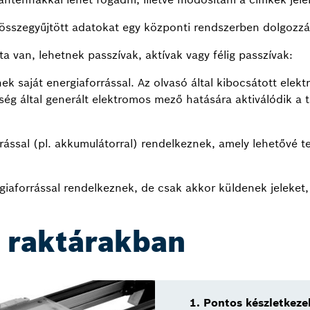
összegyűjtött adatokat egy központi rendszerben dolgozzák
 van, lehetnek passzívak, aktívak vagy félig passzívak:
k saját energiaforrással. Az olvasó által kibocsátott ele
ség által generált elektromos mező hatására aktiválódik a t
ással (pl. akkumulátorral) rendelkeznek, amely lehetővé te
iaforrással rendelkeznek, de csak akkor küldenek jeleket, 
a raktárakban
1. Pontos készletkeze