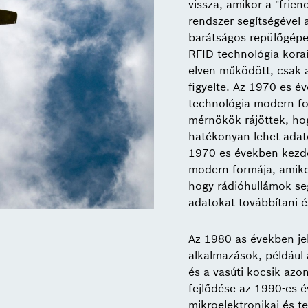
vissza, amikor a "frien
rendszer segítségével 
barátságos repülőgépek
RFID technológia kora
elven működött, csak a 
figyelte. Az 1970-es é
technológia modern fo
mérnökök rájöttek, ho
hatékonyan lehet adato
1970-es években kezde
modern formája, amiko
hogy rádióhullámok se
adatokat továbbítani é
Az 1980-as években je
alkalmazások, példáu
és a vasúti kocsik azo
fejlődése az 1990-es é
mikroelektronikai és 