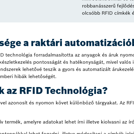
robbanásszerű fejlődés
olcsóbb RFID címkék és
sége a raktári automatizáci
ID technológia forradalmasította az anyagok és áruk nyom
készletkezelés pontosságát és hatékonyságát, mivel valós i
endszerek lehetővé teszik a gyors és automatizált árukezel
emberi hibák lehetőségét.
 az RFID Technológia?
ével azonosít és nyomon követ különböző tárgyakat. Az RF
v termék, amelyre adatokat lehet írni illetve kiolvasni az í
ntennákkal lehet fogadni, illetve módosítani a címkék jelei