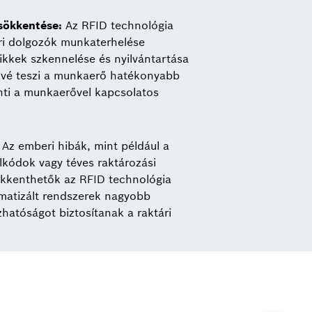
sökkentése:
Az RFID technológia
ári dolgozók munkaterhelése
ikkek szkennelése és nyilvántartása
tővé teszi a munkaerő hatékonyabb
nti a munkaerővel kapcsolatos
Az emberi hibák, mint például a
lkódok vagy téves raktározási
ökkenthetők az RFID technológia
omatizált rendszerek nagyobb
hatóságot biztosítanak a raktári