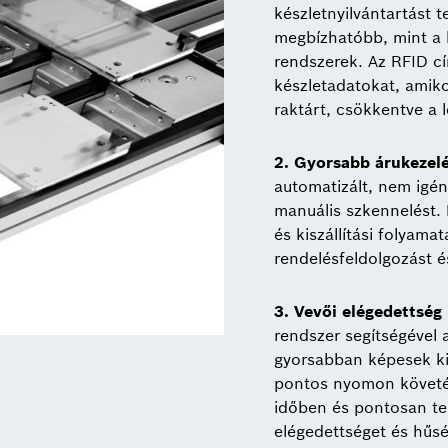
készletnyilvántartást 
megbízhatóbb, mint a
rendszerek. Az RFID cí
készletadatokat, amiko
raktárt, csökkentve a 
2. Gyorsabb árukezelé
automatizált, nem igén
manuális szkennelést. E
és kiszállítási folyama
rendelésfeldolgozást é
3. Vevői elégedettség
rendszer segítségével 
gyorsabban képesek kie
pontos nyomon követés
időben és pontosan tel
elégedettséget és hűsé