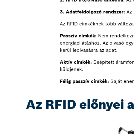
3. Adatfeldolgozó rendszer:
Az 
Az RFID címkéknek több változata
Passzív címkék:
Nem rendelkezne
energiaellátáshoz. Az olvasó egy
kerül leolvasásra az adat.
Aktív címkék:
Beépített áramforr
küldjenek.
Félig passzív címkék:
Saját energ
Az RFID előnyei 