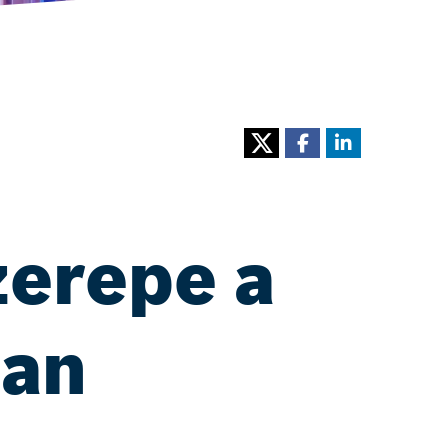
zerepe a
ban