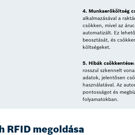
4. Munkaerőköltség c
alkalmazásával a rakt
csökken, mivel az áruc
automatizált. Ez lehe
beosztását, és csökke
költségeket.
5. Hibák csökkentése:
rosszul szkennelt vona
adatok, jelentősen cs
használatával. Az aut
pontosságot és megbíz
folyamatokban.
h RFID megoldása