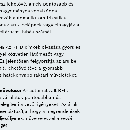
tesz lehetővé, amely pontosabb és
 hagyományos vonalkódos
mkék automatikusan frissítik a
r az áruk belépnek vagy elhagyják a
leltározási hibák számát.
s:
Az RFID címkék olvasása gyors és
yel közvetlen látómezőt vagy
z jelentősen felgyorsítja az áru be-
tait, lehetővé téve a gyorsabb
s hatékonyabb raktári műveleteket.
 növelése:
Az automatizált RFID
a vállalatok pontosabban és
légíteni a vevői igényeket. Az áruk
e biztosítja, hogy a megrendelések
jesüljenek, növelve ezzel a vevői
get.