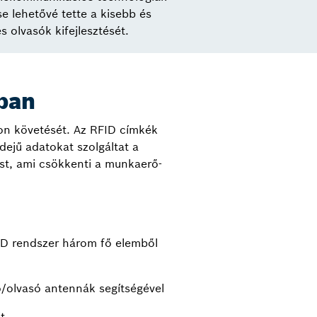
e lehetővé tette a kisebb és
 olvasók kifejlesztését.
óban
on követését. Az RFID címkék
dejű adatokat szolgáltat a
ést, ami csökkenti a munkaerő-
ID rendszer három fő elemből
ró/olvasó antennák segítségével
t.