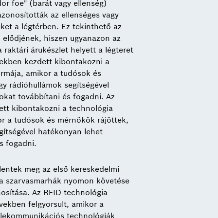
dor foe" (barát vagy ellenség)
azonosították az ellenséges vagy
et a légtérben. Ez tekinthető az
i elődjének, hiszen ugyanazon az
raktári árukészlet helyett a légteret
vekben kezdett kibontakozni a
rmája, amikor a tudósok és
gy rádióhullámok segítségével
kat továbbítani és fogadni. Az
tt kibontakozni a technológia
r a tudósok és mérnökök rájöttek,
gítségével hatékonyan lehet
s fogadni.
lentek meg az első kereskedelmi
l a szarvasmarhák nyomon követése
nosítása. Az RFID technológia
vekben felgyorsult, amikor a
telekommunikációs technológiák