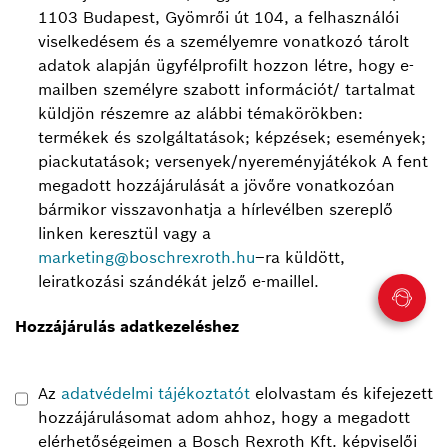
1103 Budapest, Gyömrői út 104, a felhasználói
viselkedésem és a személyemre vonatkozó tárolt
adatok alapján ügyfélprofilt hozzon létre, hogy e-
mailben személyre szabott információt/ tartalmat
küldjön részemre az alábbi témakörökben:
termékek és szolgáltatások; képzések; események;
piackutatások; versenyek/nyereményjátékok
A fent
megadott hozzájárulását a jövőre vonatkozóan
bármikor visszavonhatja a hírlevélben szereplő
linken keresztül vagy a
marketing@boschrexroth.hu
–ra küldött,
leiratkozási szándékát jelző e-maillel.
Hozzájárulás adatkezeléshez
Az
adatvédelmi tájékoztatót
elolvastam és kifejezett
hozzájárulásomat adom ahhoz, hogy a megadott
elérhetőségeimen a Bosch Rexroth Kft. képviselői