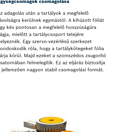
Egységcsomagok csomagolása
z adagolás után a tartályok a megfelelő
ávolságra kerülnek egymástól. A kihúzott fóliát
gy kés pontosan a megfelelő hosszúságúra
ágja, mielőtt a tartálycsoport tetejére
elyeznék. Egy szervo-vezérlésű szerkezet
ondoskodik róla, hogy a tartálykötegeket fólia
árja körül. Majd ezeket a szomszédos zsugorító
satornában felmelegítik. Ez az eljárás biztosítja
 jellemzően nagyon stabil csomagolási formát.