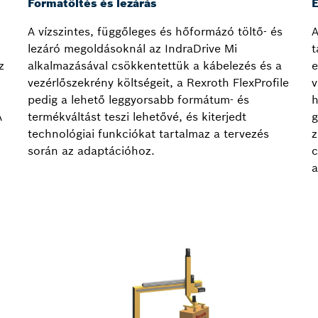
Formatöltés és lezárás
A vízszintes, függőleges és hőformázó töltő- és
A
lezáró megoldásoknál az IndraDrive Mi
t
z
alkalmazásával csökkentettük a kábelezés és a
e
vezérlőszekrény költségeit, a Rexroth FlexProfile
v
pedig a lehető leggyorsabb formátum- és
h
A
termékváltást teszi lehetővé, és kiterjedt
g
technológiai funkciókat tartalmaz a tervezés
z
során az adaptációhoz.
c
a