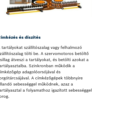
ímkézés és díszítés
 tartályokat szállítószalag vagy felhalmozó
zállítószalag tölti be. A szervomotoros betöltő
sillag átveszi a tartályokat, és betölti azokat a
artályasztalba. Szinkronban működik a
ímkézőgép adagolóorsójával és
orgótárcsájával. A címkézőgépek többnyire
llandó sebességgel működnek, azaz a
artályasztal a folyamathoz igazított sebességgel
orog.