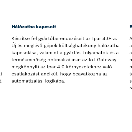
Hálózatba kapcsolt
B
Készítse fel gyártóberendezéseit az Ipar 4.0-ra.
A
Új és meglévő gépek költséghatékony hálózatba
a
kapcsolása, valamint a gyártási folyamatok és a
a
termékminőség optimalizálása: az IoT Gateway
m
megkönnyíti az Ipar 4.0 környezetekhez való
m
t
csatlakozást anélkül, hogy beavatkozna az
t
t.
automatizálási logikába.
s
r