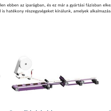
tlen ebben az iparágban, és ez már a gyártási fázisban elk
is hatékony részegységeket kínálunk, amelyek alkalmazásá