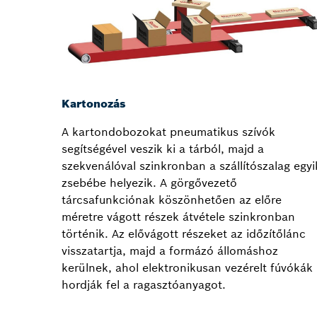
Kartonozás
A kartondobozokat pneumatikus szívók
segítségével veszik ki a tárból, majd a
szekvenálóval szinkronban a szállítószalag egyi
zsebébe helyezik. A görgővezető
tárcsafunkciónak köszönhetően az előre
méretre vágott részek átvétele szinkronban
történik. Az elővágott részeket az időzítőlánc
visszatartja, majd a formázó állomáshoz
kerülnek, ahol elektronikusan vezérelt fúvókák
hordják fel a ragasztóanyagot.