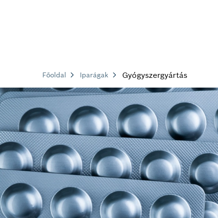
Gyógyszergyártás
Főoldal
Iparágak