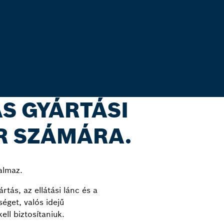
S GYÁRTÁSI
R SZÁMÁRA.
almaz.
tás, az ellátási lánc és a
éget, valós idejű
ll biztosítaniuk.