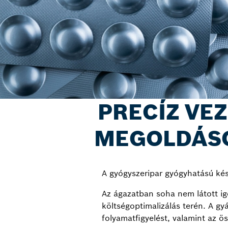
PRECÍZ VE
MEGOLDÁSO
A gyógyszeripar gyógyhatású kész
Az ágazatban soha nem látott igé
költségoptimalizálás terén. A g
folyamatfigyelést, valamint az ö