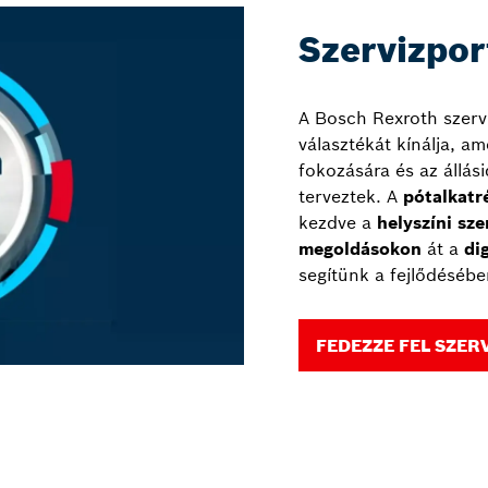
Szervizpor
A Bosch Rexroth szerv
választékát kínálja, am
fokozására és az állás
terveztek. A
pótalkatr
kezdve a
helyszíni sze
megoldásokon
át a
di
segítünk a fejlődésébe
FEDEZZE FEL SZE