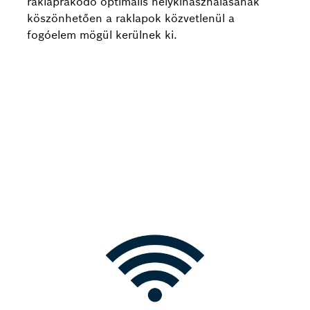
raklaprakodó optimális helykihasználásának
köszönhetően a raklapok közvetlenül a
fogóelem mögül kerülnek ki.