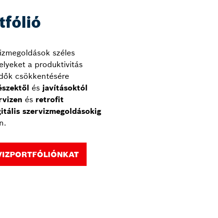
tfólió
izmegoldások széles
elyeket a produktivitás
idők csökkentésére
észektől
és
javításoktól
rvizen
és
retrofit
gitális szervizmegoldásokig
n.
RVIZPORTFÓLIÓNKAT