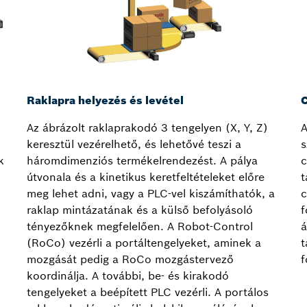
Raklapra helyezés és levétel
C
Az ábrázolt raklaprakodó 3 tengelyen (X, Y, Z)
A
keresztül vezérelhető, és lehetővé teszi a
s
k
háromdimenziós termékelrendezést. A pálya
c
útvonala és a kinetikus keretfeltételeket előre
t
meg lehet adni, vagy a PLC-vel kiszámíthatók, a
c
raklap mintázatának és a külső befolyásoló
f
tényezőknek megfelelően. A Robot-Control
á
(RoCo) vezérli a portáltengelyeket, aminek a
t
mozgását pedig a RoCo mozgástervező
f
koordinálja. A további, be- és kirakodó
tengelyeket a beépített PLC vezérli. A portálos