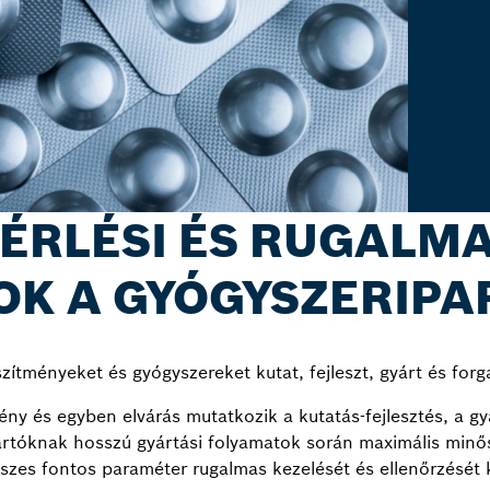
ZÉRLÉSI ÉS RUGALMA
K A GYÓGYSZERIPA
ítményeket és gyógyszereket kutat, fejleszt, gyárt és forg
ny és egyben elvárás mutatkozik a kutatás-fejlesztés, a gyár
yártóknak hosszú gyártási folyamatok során maximális minős
sszes fontos paraméter rugalmas kezelését és ellenőrzését ke