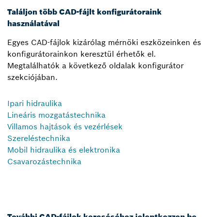
Találjon több CAD-fájlt konfigurátoraink
használatával
Egyes CAD-fájlok kizárólag mérnöki eszközeinken és
konfigurátorainkon keresztül érhetők el.
Megtalálhatók a következő oldalak konfigurátor
szekciójában.
Ipari hidraulika
Lineáris mozgatástechnika
Villamos hajtások és vezérlések
Szereléstechnika
Mobil hidraulika és elektronika
Csavarozástechnika
További CAD-fájlok kereséséhez jelentkezzen be