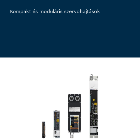
Kompakt és moduláris szervohajtások