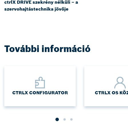
ctrlX DRIVE szekrény nélküli – a
szervohajtástechnika jövője
További információ
CTRLX CONFIGURATOR
CTRLX OS KÖ