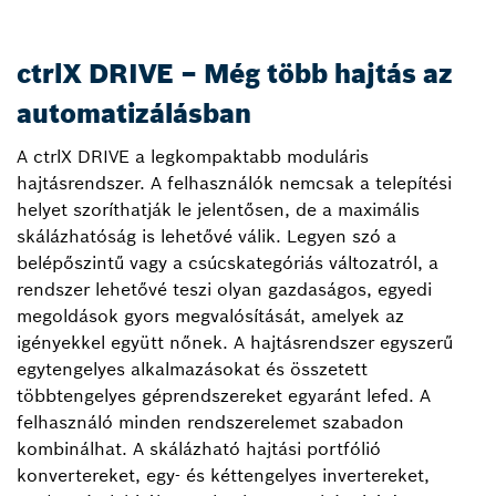
ctrlX DRIVE – Még több hajtás az
automatizálásban
A ctrlX DRIVE a legkompaktabb moduláris
hajtásrendszer. A felhasználók nemcsak a telepítési
helyet szoríthatják le jelentősen, de a maximális
skálázhatóság is lehetővé válik. Legyen szó a
belépőszintű vagy a csúcskategóriás változatról, a
rendszer lehetővé teszi olyan gazdaságos, egyedi
megoldások gyors megvalósítását, amelyek az
igényekkel együtt nőnek. A hajtásrendszer egyszerű
egytengelyes alkalmazásokat és összetett
többtengelyes géprendszereket egyaránt lefed. A
felhasználó minden rendszerelemet szabadon
kombinálhat. A skálázható hajtási portfólió
konvertereket, egy- és kéttengelyes invertereket,