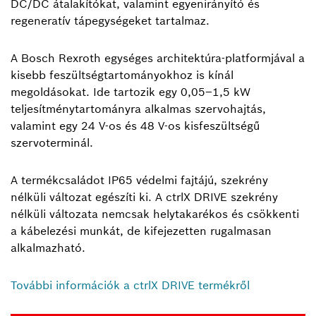
DC/DC átalakítókat, valamint egyenirányító és
regeneratív tápegységeket tartalmaz.
A Bosch Rexroth egységes architektúra-platformjával a
kisebb feszültségtartományokhoz is kínál
megoldásokat. Ide tartozik egy 0,05–1,5 kW
teljesítménytartományra alkalmas szervohajtás,
valamint egy 24 V-os és 48 V-os kisfeszültségű
szervoterminál.
A termékcsaládot IP65 védelmi fajtájú, szekrény
nélküli változat egészíti ki. A ctrlX DRIVE szekrény
nélküli változata nemcsak helytakarékos és csökkenti
a kábelezési munkát, de kifejezetten rugalmasan
alkalmazható.
További információk a ctrlX DRIVE termékről