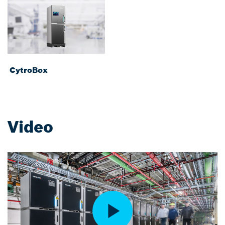
CytroBox
Video