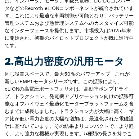
は、インバータ、モータ、車載充電器、DC-DCコンバー
タなどのRexroth eLIONコンポーネントが統合されていま
す。これにより最適な車両制御が可能となり、バッテリー
管理システムおよび熱管理システムへのカスタマイズ可能
なインターフェースを提供します。市場投入は2025年末
に開始され、初期のパイロットプロジェクトが既に進行中
です。
2.高出力密度の汎用モータ
同じ設置スペースで、最大50％のパワーアップ - これが
新しいEMP1モータシリーズです。この拡張により、
eLIONの高電圧ポートフォリオは、高効率ポンプドライ
ブ、トラクション、発電機アプリケーション向けの拡張可
能なオフハイウェイ最適化モータープラットフォームを含
むまでに成長しました。トラクション力が大幅に高く、ギ
ア比が低い電力密度の大幅な増加は、最適化された電磁設
計に基づいています。その結果よりコンパクトで、より軽
く、より強力な機械が実現します。5種類の長さを持つこ