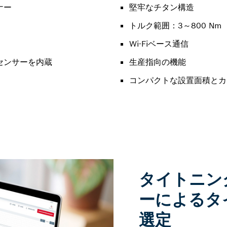
ナー
堅牢なチタン構造
トルク範囲：3～800 Nm
Wi-Fiベース通信
センサーを内蔵
生産指向の機能
コンパクトな設置面積とカ
タイトニン
ーによるタ
選定