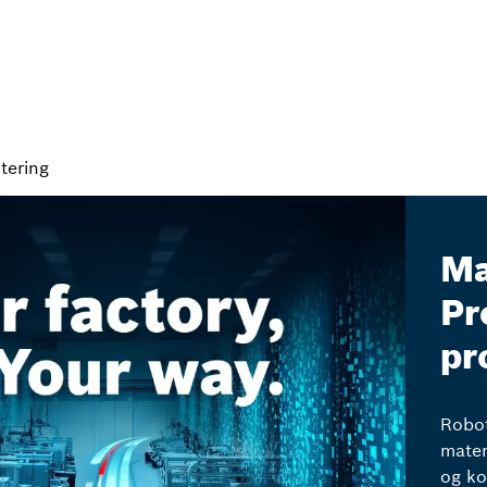
tering
Ma
Pr
pr
Robot
mater
og ko