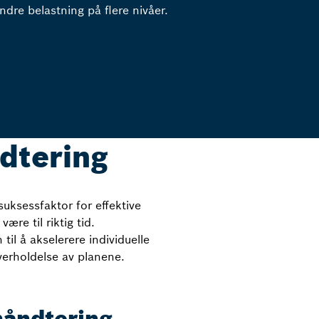
ndre belastning på flere nivåer.
ndtering
uksessfaktor for effektive
re til riktig tid.
il å akselerere individuelle
verholdelse av planene.