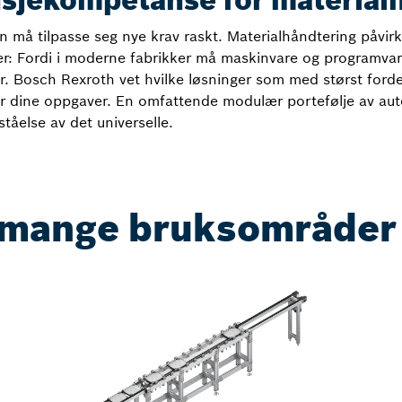
nsjekompetanse for material
n må tilpasse seg nye krav raskt. Materialhåndtering påvirk
r: Fordi i moderne fabrikker må maskinvare og programvar
er. Bosch Rexroth vet hvilke løsninger som med størst ford
for dine oppgaver. En omfattende modulær portefølje av aut
tåelse av det universelle.
r mange bruksområder