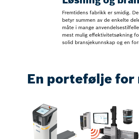
Løsning og bra
Fremtidens fabrikk er smidig. De
betyr summen av de enkelte dele
måte i mange anvendelsestilfell
mest mulig effektivitetsøkning 
solid bransjekunnskap og en fors
En portefølje fo