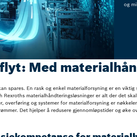
og mi
i flyt: Med materialhå
n spares. En rask og enkel materialforsyning er en viktig s
Rexroths materialhåndteringsløsninger er alt der det skal væ
 overføring og systemer for materialforsyning er nøkkelen t
rømmer. Det hjelper å redusere gjennomløpstider og øke o