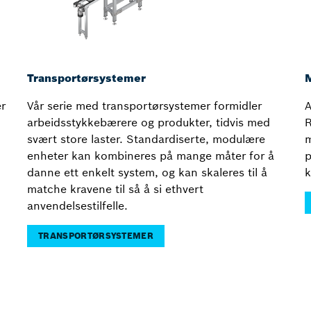
Transportørsystemer
M
r
Vår serie med transportørsystemer formidler
A
arbeidsstykkebærere og produkter, tidvis med
R
svært store laster. Standardiserte, modulære
m
enheter kan kombineres på mange måter for å
p
danne ett enkelt system, og kan skaleres til å
k
matche kravene til så å si ethvert
anvendelsestilfelle.
TRANSPORTØRSYSTEMER