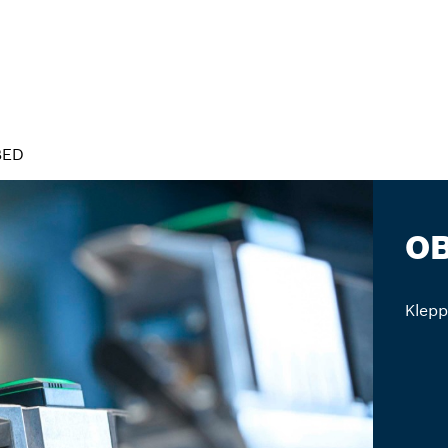
BED
O
Klepp