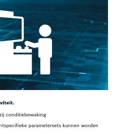
iteit.
zij conditiebewaking
antspecifieke parametersets kunnen worden