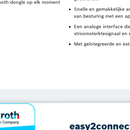
tooth-dongle op elk moment
Snelle en gemakkelijke a
van besturing met een a
Een analoge interface di
stroomsterktesignaal en 
Met geïntegreerde en ex
easy2connec