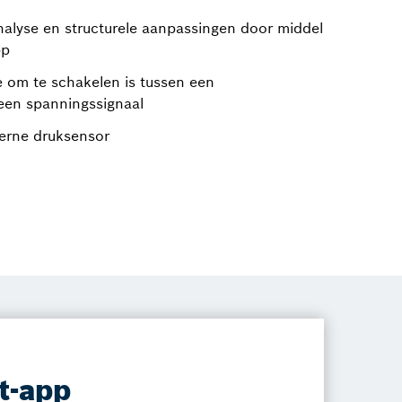
nalyse en structurele aanpassingen door middel
pp
e om te schakelen is tussen een
een spanningssignaal
terne druksensor
t-app