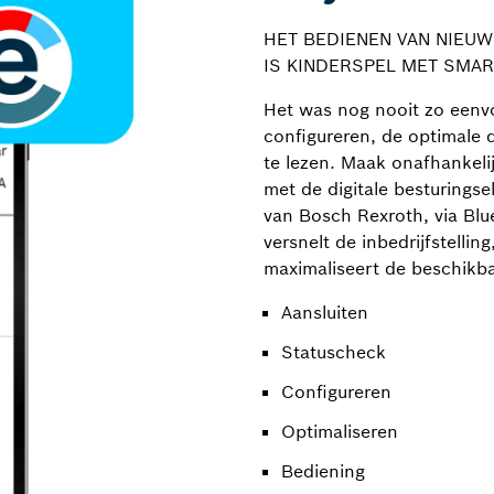
HET BEDIENEN VAN NIEU
IS KINDERSPEL MET SMA
Het was nog nooit zo eenv
configureren, de optimale d
te lezen. Maak onafhankeli
met de digitale besturings
van Bosch Rexroth, via Bl
versnelt de inbedrijfstellin
maximaliseert de beschikba
Aansluiten
Statuscheck
Configureren
Optimaliseren
Bediening