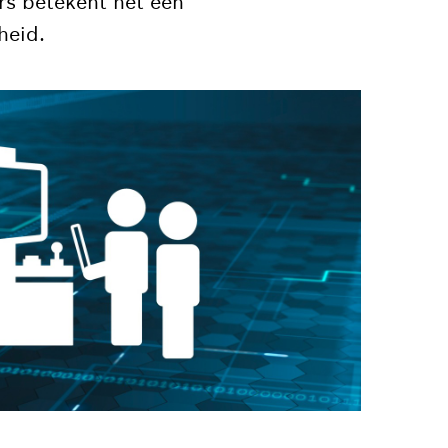
rs betekent het een
heid.